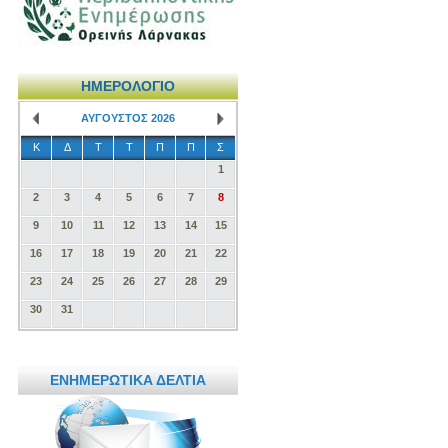
ΗΜΕΡΟΛΟΓΙΟ
ΑΥΓΟΥΣΤΟΣ 2026
Κ
Δ
Τ
Τ
Π
Π
Σ
1
2
3
4
5
6
7
8
9
10
11
12
13
14
15
16
17
18
19
20
21
22
23
24
25
26
27
28
29
30
31
ΕΝΗΜΕΡΩΤΙΚΑ ΔΕΛΤΙΑ