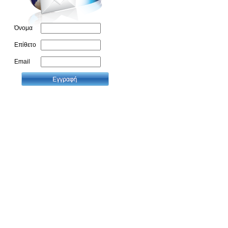
Όνομα
Επίθετο
Email