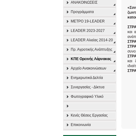
ΑΝΑΚΟΙΝΩΣΕΙΣ
«Συν
Προγράμματα
ζωντ
κατο
ΜΕΤΡΟ 19-LEADER
ΣΤΡ
LEADER 2023-2027
και 
ανάπ
LEADER Αλιείας 2014-20
ΣΤΡΑ
ΣΤΡ
Πρ. Αγροτικής Ανάπτυξης
συνο
ΣΤΡ
ΚΠΕ Ορεινής Λάρνακας
και 
ιδιαί
Αρχείο Ανακοινώσεων
ΣΤΡΑ
Ενημερωτικά Δελτία
Συνεργασίες - Δίκτυα
Φωτογραφικό Υλικό
Κενές Θέσεις Εργασίας
Επικοινωνία