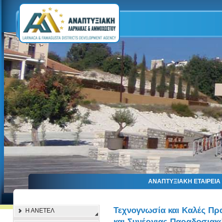
ΑΝΑΠΤΥΞΙΑΚΗ ΕΤΑΙΡΕΙ
Τεχνογνωσία και Καλές Πρ
Η ΑΝΕΤΕΛ
και Συνέργιας Παραδοσιακ