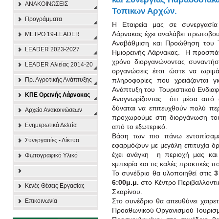
ΑΝΑΚΟΙΝΩΣΕΙΣ
Τοπικων Αρχών.
Προγράμματα
Η Εταιρεία μας σε συνεργασί
Λάρνακας έχει αναλάβει πρωτοβου
ΜΕΤΡΟ 19-LEADER
Αναβάθμιση και Προώθηση του Τ
LEADER 2023-2027
Ημιορεινής Λάρνακας. Η προσπάθε
χρόνο διοργανώνοντας συναντήσε
LEADER Αλιείας 2014-20
οργανώσεις έτσι ώστε να ωριμά
Πρ. Αγροτικής Ανάπτυξης
πληροφορίες που χρειάζονται γι
Ανάπτυξη του Τουριστικού Ενδιαφ
ΚΠΕ Ορεινής Λάρνακας
Αναγνωρίζοντας ότι μέσα από α
δύναται να επιτευχθούν πολύ πε
Αρχείο Ανακοινώσεων
προχωρούμε στη διοργάνωση του
Ενημερωτικά Δελτία
από το εξωτερικό.
Βάση των πιο πάνω εντοπίσαμε
Συνεργασίες - Δίκτυα
εφαρμόζουν με μεγάλη επιτυχία 
έχει ανάγκη η περιοχή μας και
Φωτογραφικό Υλικό
εμπειρία και τις καλές πρακτικές π
Το συνέδριο θα υλοποιηθεί στις
3
6:00μ.μ.
στο Κέντρο Περιβαλλοντι
Κενές Θέσεις Εργασίας
Σκαρίνου.
Στο συνέδριο θα απευθύνει χαιρε
Επικοινωνία
Προαθωνικού Οργανισμού Τουρισ